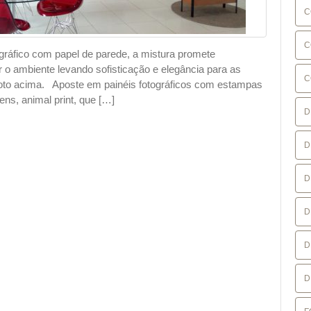
C
C
ográfico com papel de parede, a mistura promete
o ambiente levando sofisticação e elegância para as
C
foto acima. Aposte em painéis fotográficos com estampas
ens, animal print, que […]
D
D
D
D
D
D