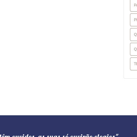
P
P
Q
Q
T