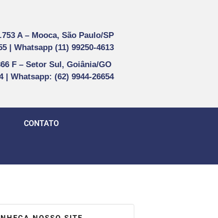
1.753 A –
Mooca, São Paulo/SP
55 |
Whatsapp (
11) 99250-4613
866 F –
Setor Sul, Goiânia/GO
44 | Whatsapp
: (62) 9944-26654
CONTATO
NHEÇA NOSSO SITE