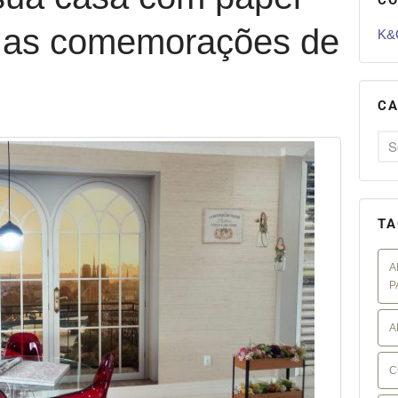
a as comemorações de
K&G
CA
TA
A
P
A
C