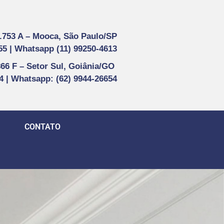
1.753 A –
Mooca, São Paulo/SP
55 |
Whatsapp (
11) 99250-4613
866 F –
Setor Sul, Goiânia/GO
44 | Whatsapp
: (62) 9944-26654
CONTATO