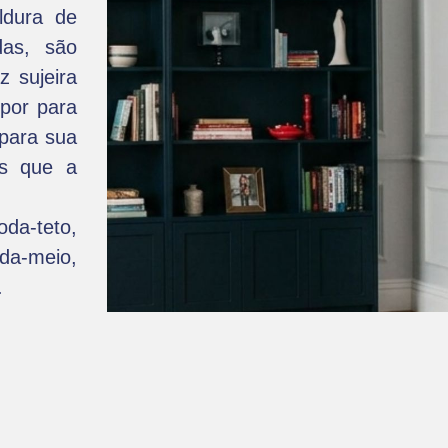
ldura de
das, são
z sujeira
por para
 para sua
os que a
oda-teto,
da-meio,
.