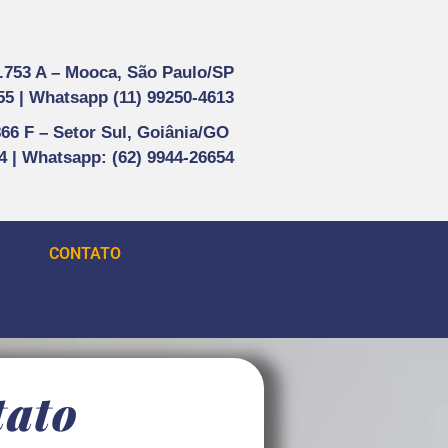
1.753 A –
Mooca, São Paulo/SP
55 |
Whatsapp (
11) 99250-4613
866 F –
Setor Sul, Goiânia/GO
44 | Whatsapp
: (62) 9944-26654
CONTATO
tato