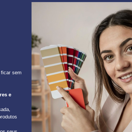
 ficar sem
res e
sada,
produtos
 os seus