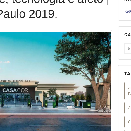
aulo 2019.
K&G
CA
TA
A
P
A
C