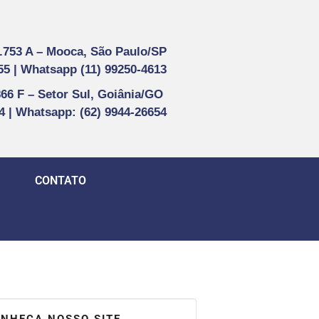
1.753 A –
Mooca, São Paulo/SP
55 |
Whatsapp (
11) 99250-4613
866 F –
Setor Sul, Goiânia/GO
44 | Whatsapp
: (62) 9944-26654
CONTATO
NHEÇA NOSSO SITE