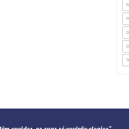
P
P
Q
Q
T