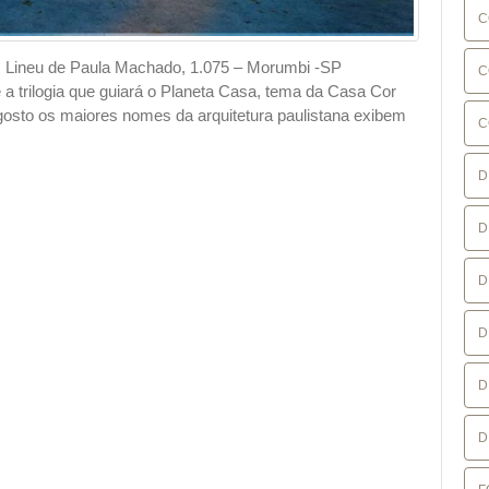
C
Lineu de Paula Machado, 1.075 – Morumbi -SP
C
é a trilogia que guiará o Planeta Casa, tema da Casa Cor
osto os maiores nomes da arquitetura paulistana exibem
C
D
D
D
D
D
D