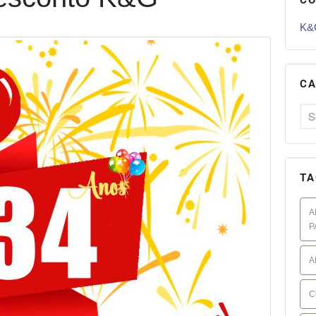
K&G
CA
TA
A
P
A
C