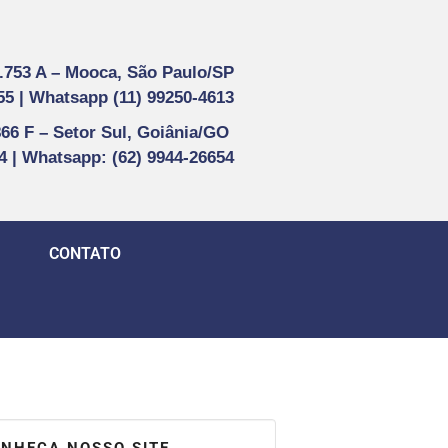
1.753 A –
Mooca, São Paulo/SP
55 |
Whatsapp (
11) 99250-4613
866 F –
Setor Sul, Goiânia/GO
44 | Whatsapp
: (62) 9944-26654
CONTATO
NHEÇA NOSSO SITE