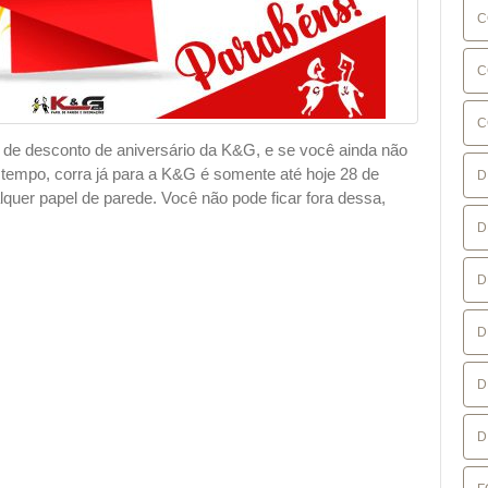
C
C
C
% de desconto de aniversário da K&G, e se você ainda não
tempo, corra já para a K&G é somente até hoje 28 de
D
er papel de parede. Você não pode ficar fora dessa,
D
D
D
D
D