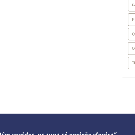
P
P
Q
Q
T