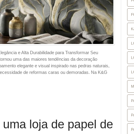
F
F
K
L
legância e Alta Durabilidade para Transformar Seu
L
tornou uma das maiores tendências da decoração
amento elegante e visual inspirado nas pedras naturais,
 necessidade de reformas caras ou demoradas. Na K&G
L
M
P
P
 uma loja de papel de
P