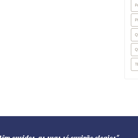
P
P
Q
Q
T