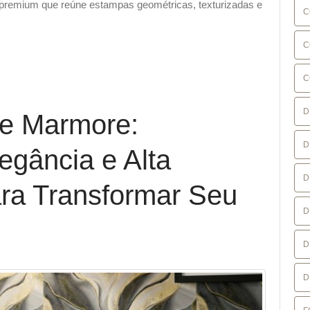
 premium que reúne estampas geométricas, texturizadas e
C
C
C
D
de Marmore:
D
legância e Alta
D
ara Transformar Seu
D
D
D