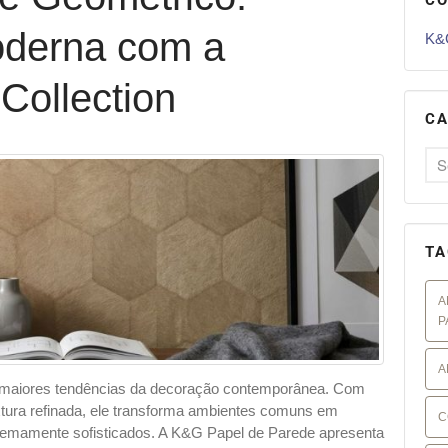
oderna com a
K&G
Collection
CA
TA
A
P
A
 maiores tendências da decoração contemporânea. Com
extura refinada, ele transforma ambientes comuns em
C
emamente sofisticados. A K&G Papel de Parede apresenta