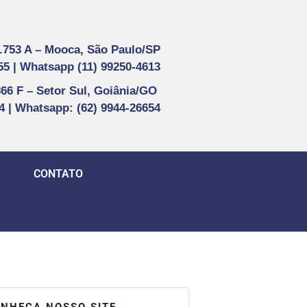
1.753 A –
Mooca, São Paulo/SP
55 |
Whatsapp (
11) 99250-4613
866 F –
Setor Sul, Goiânia/GO
44 | Whatsapp
: (62) 9944-26654
CONTATO
NHEÇA NOSSO SITE