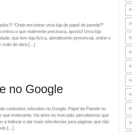
P
P
tados?! “Onde encontrar uma loja de papel de parede?”
controu o que realmente precisava, aposto! Uma loja
ade, que tem loja fisíca, atendimento presencial, online e
P
m mão de obra […]
P
P
P
e no Google
P
de conteúdos relevates no Google. Papel de Parede no
P
e que irrelevante. Há anos no mercado, percebemos que
 a indexar e dar mais relevâncias para páginas que não
P
ando […]