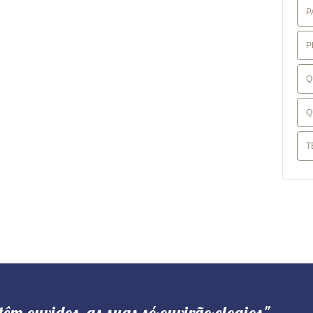
P
P
Q
Q
T