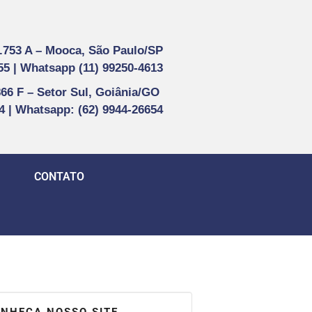
1.753 A –
Mooca, São Paulo/SP
55 |
Whatsapp (
11) 99250-4613
866 F –
Setor Sul, Goiânia/GO
44 | Whatsapp
: (62) 9944-26654
CONTATO
NHEÇA NOSSO SITE