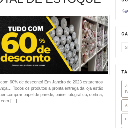
K&G
CA
TA
 60% de desconto! Em Janeiro de 2023 estaremos
A
ança… Todos os produtos a pronta entrega da loja estão
P
r comprar papel de parede, painel fotográfico, cortina,
, com […]
A
C