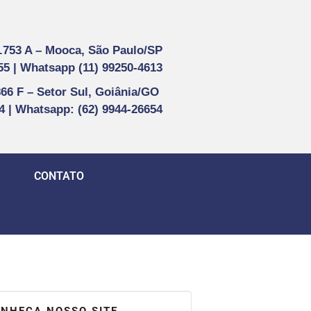
1.753 A –
Mooca, São Paulo/SP
55 |
Whatsapp (
11) 99250-4613
866 F –
Setor Sul, Goiânia/GO
44 | Whatsapp
: (62) 9944-26654
CONTATO
NHEÇA NOSSO SITE