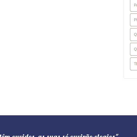
P
P
Q
Q
T