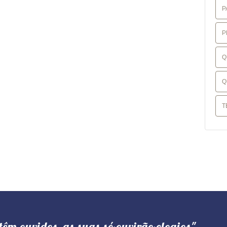
P
P
Q
Q
T