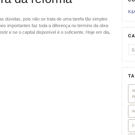
K&G
s dúvidas, pois não se trata de uma tarefa tão simples
es importantes faz toda a diferença no término da obra
tir e se o capital disponível é o suficiente. Hoje em dia,
CA
TA
A
P
A
C