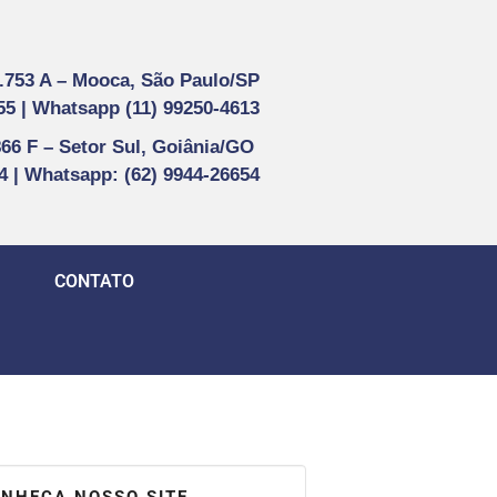
1.753 A –
Mooca, São Paulo/SP
55 |
Whatsapp (
11) 99250-4613
866 F –
Setor Sul, Goiânia/GO
44 | Whatsapp
: (62) 9944-26654
CONTATO
NHEÇA NOSSO SITE