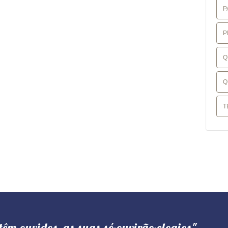
P
P
Q
Q
T