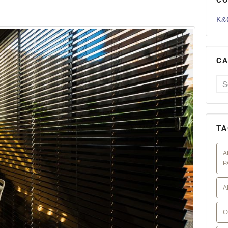
K&G
CA
TA
A
P
A
C