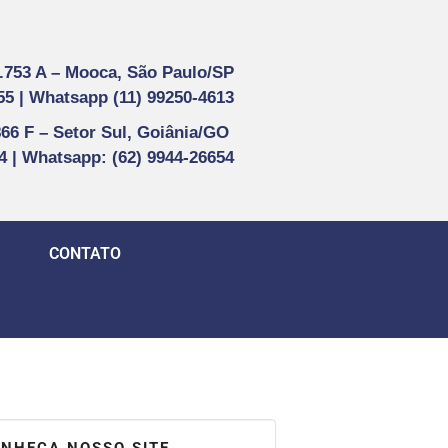
1.753 A –
Mooca, São Paulo/SP
55 |
Whatsapp (
11) 99250-4613
866 F –
Setor Sul, Goiânia/GO
44 | Whatsapp
: (62) 9944-26654
CONTATO
NHEÇA NOSSO SITE