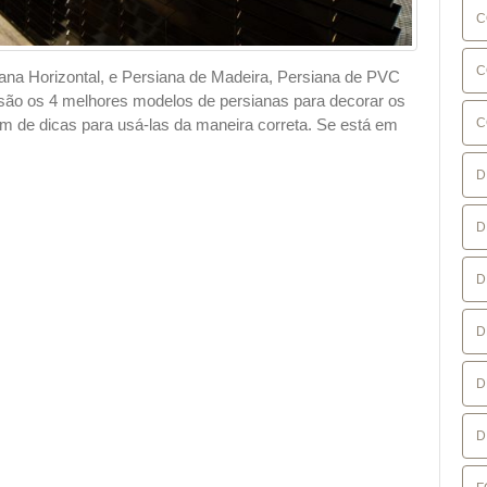
C
C
iana Horizontal, e Persiana de Madeira, Persiana de PVC
s são os 4 melhores modelos de persianas para decorar os
C
m de dicas para usá-las da maneira correta. Se está em
D
D
D
D
D
D