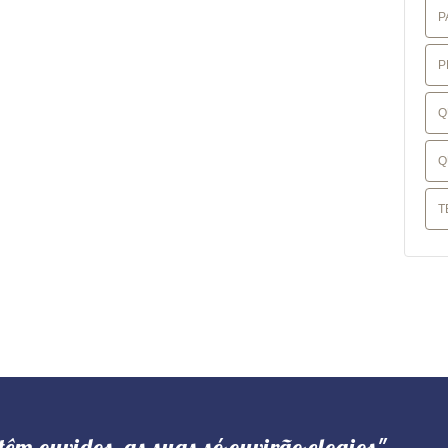
P
P
Q
Q
T