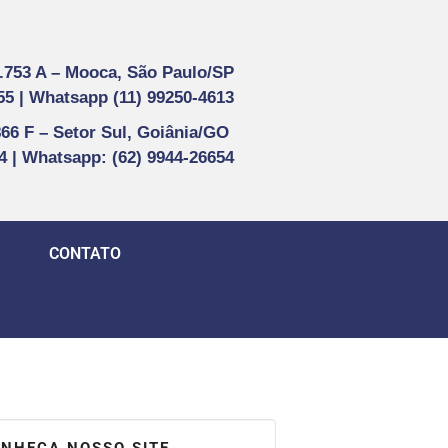
1.753 A –
Mooca, São Paulo/SP
55 |
Whatsapp (
11) 99250-4613
866 F –
Setor Sul, Goiânia/GO
44 | Whatsapp
: (62) 9944-26654
CONTATO
NHEÇA NOSSO SITE