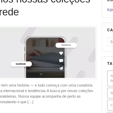
rede
K&G
CA
TA
A
P
e tem uma história — e tudo começa com uma curadoria
sa internacional e tendências A busca por novas coleções
A
rateleiras. Nossa equipe acompanha de perto as
 estudando o que […]
C