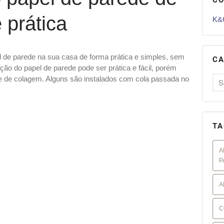
 prática
K&G
l de parede na sua casa de forma prática e simples, sem
CA
ação do papel de parede pode ser prática e fácil, porém
e de colagem. Alguns são instalados com cola passada no
TA
A
P
A
C