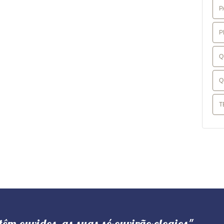
P
P
Q
Q
T