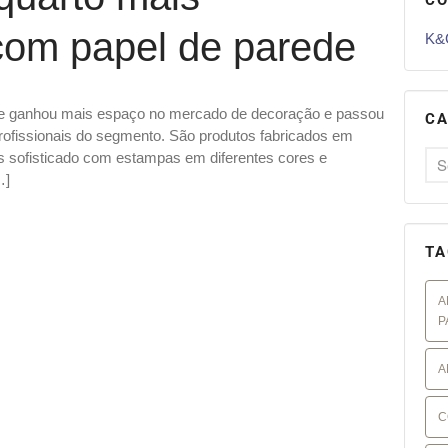
com papel de parede
K&G
de ganhou mais espaço no mercado de decoração e passou
CA
profissionais do segmento. São produtos fabricados em
s sofisticado com estampas em diferentes cores e
…]
TA
A
P
A
C