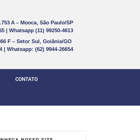
1.753 A –
Mooca, São Paulo/SP
55 |
Whatsapp (
11) 99250-4613
866 F –
Setor Sul, Goiânia/GO
44 | Whatsapp
: (62) 9944-26654
CONTATO
NHEÇA NOSSO SITE