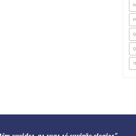
P
P
Q
Q
T