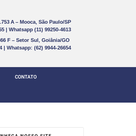
1.753 A –
Mooca, São Paulo/SP
55 |
Whatsapp (
11) 99250-4613
866 F –
Setor Sul, Goiânia/GO
44 | Whatsapp
: (62) 9944-26654
CONTATO
NHEÇA NOSSO SITE