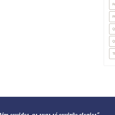
P
P
Q
Q
T