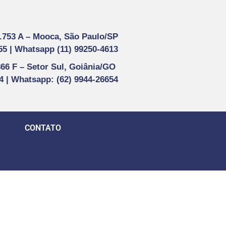
1.753 A –
Mooca, São Paulo/SP
55 |
Whatsapp (
11) 99250-4613
866 F –
Setor Sul, Goiânia/GO
44 | Whatsapp
: (62) 9944-26654
CONTATO