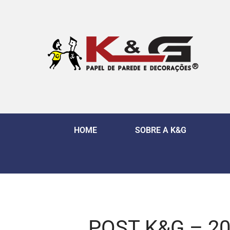
HOME
SOBRE A K&G
POST K&G – 20