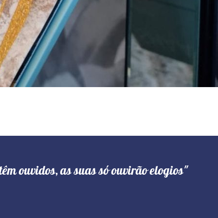
têm ouvidos, as suas só ouvirão elogios"