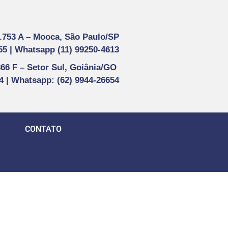
1.753 A –
Mooca, São Paulo/SP
55 |
Whatsapp (
11) 99250-4613
866 F –
Setor Sul, Goiânia/GO
44 | Whatsapp
: (62) 9944-26654
CONTATO