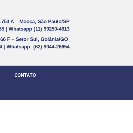
1.753 A –
Mooca, São Paulo/SP
55 |
Whatsapp (
11) 99250-4613
866 F –
Setor Sul, Goiânia/GO
44 | Whatsapp
: (62) 9944-26654
CONTATO