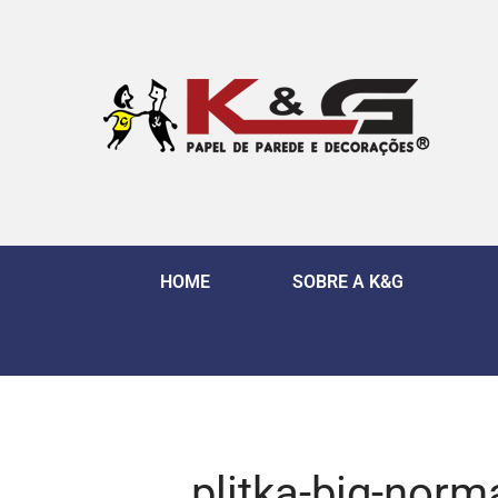
HOME
SOBRE A K&G
plitka-big-norm