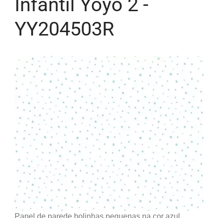
Infantil Yoyo 2 -
YY204503R
Papel de parede bolinhas pequenas na cor azul.