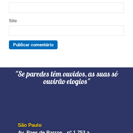
Site
"Se paredes têm ouvidos, as suas só
ouvirão elogios"
São Paulo
Av. Paes de Barros, nº 1.753 a