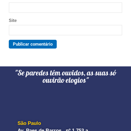
Site
"Se paredes têm ouvidos, as suas só
ouvirão elogios"
São Paulo
Av. Paes de Barros, nº 1.753 a