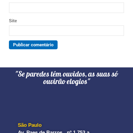
Site
"Se paredes têm ouvidos, as suas só
ouvirão elogios"
São Paulo
Av. Paes de Barros, nº 1.753 a