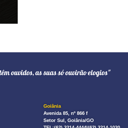
têm ouvidos, as suas só ouvirão elogios"
Goiânia
Avenida 85, nº 866 f
Setor Sul, Goiânia/GO
TEL:
(62) 3214-4444|
(62) 3214-1020