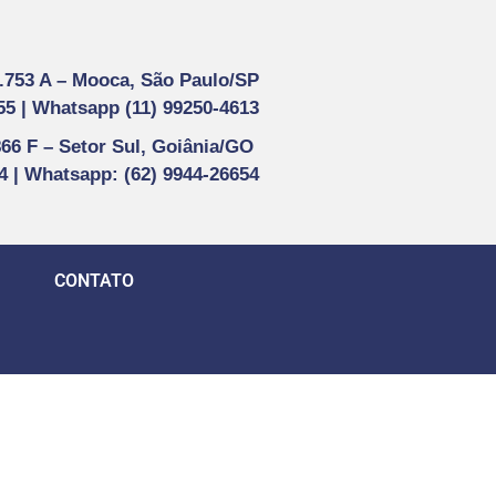
1.753 A –
Mooca, São Paulo/SP
55 |
Whatsapp (
11) 99250-4613
866 F –
Setor Sul, Goiânia/GO
44 | Whatsapp
: (62) 9944-26654
CONTATO