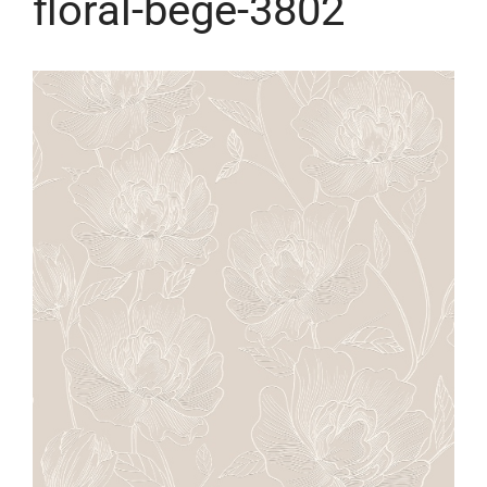
floral-bege-3802