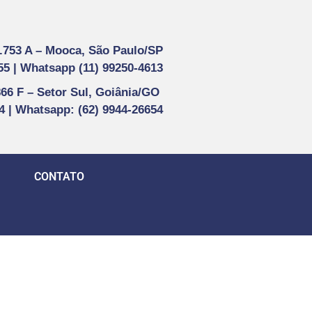
1.753 A –
Mooca, São Paulo/SP
55 |
Whatsapp (
11) 99250-4613
866 F –
Setor Sul, Goiânia/GO
44 | Whatsapp
: (62) 9944-26654
CONTATO