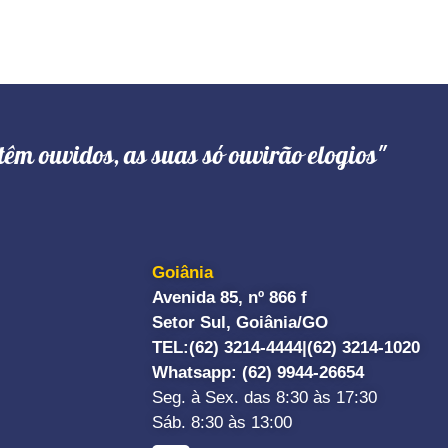
têm ouvidos, as suas só ouvirão elogios"
Goiânia
Avenida 85, nº 866 f
Setor Sul, Goiânia/GO
TEL:
(62) 3214-4444|
(62) 3214-1020
Whatsapp
: (62) 9944-26654
Seg. à Sex. das 8:30 às 17:30
Sáb. 8:30 às 13:00