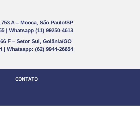
1.753 A –
Mooca, São Paulo/SP
55 |
Whatsapp (
11) 99250-4613
866 F –
Setor Sul, Goiânia/GO
44 | Whatsapp
: (62) 9944-26654
CONTATO