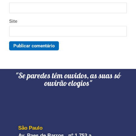
Site
"Se paredes têm ouvidos, as suas só
ouvirão elogios"
São Paulo
Av. Paes de Barros, nº 1.753 a