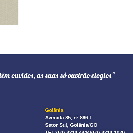
têm ouvidos, as suas só ouvirão elogios"
Goiânia
Avenida 85, nº 866 f
Setor Sul, Goiânia/GO
TEL:
(62) 3214-4444|
(62) 3214-1020