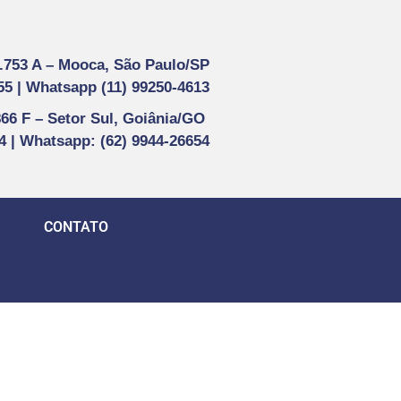
1.753 A –
Mooca, São Paulo/SP
55 |
Whatsapp (
11) 99250-4613
866 F –
Setor Sul, Goiânia/GO
44 | Whatsapp
: (62) 9944-26654
CONTATO