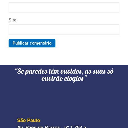
Site
"Se paredes têm ouvidos, as suas só
ouvirão elogios"
São Paulo
Av. Paes de Barros, nº 1.753 a