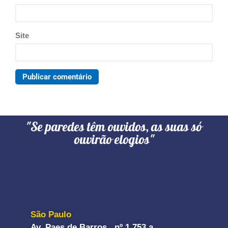
Site
"Se paredes têm ouvidos, as suas só
ouvirão elogios"
São Paulo
Av. Paes de Barros, nº 1.753 a