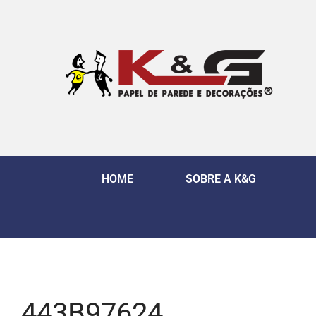
HOME
SOBRE A K&G
443B97624