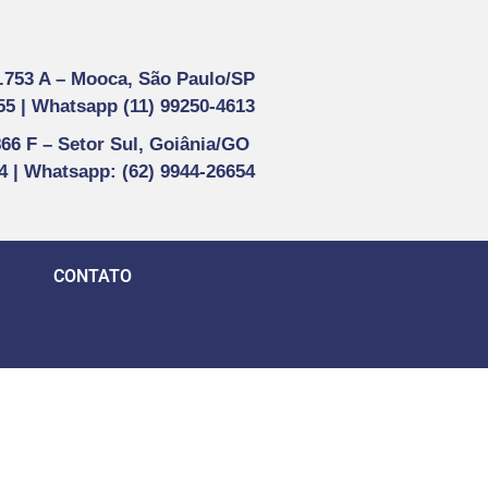
1.753 A –
Mooca, São Paulo/SP
55 |
Whatsapp (
11) 99250-4613
866 F –
Setor Sul, Goiânia/GO
44 | Whatsapp
: (62) 9944-26654
CONTATO