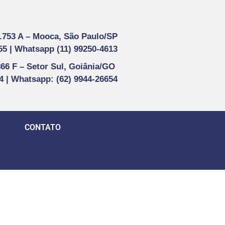
1.753 A –
Mooca, São Paulo/SP
55 |
Whatsapp (
11) 99250-4613
866 F –
Setor Sul, Goiânia/GO
44 | Whatsapp
: (62) 9944-26654
CONTATO