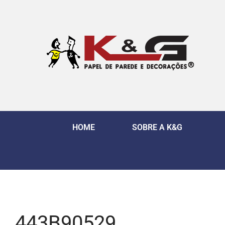
HOME
SOBRE A K&G
443B90529