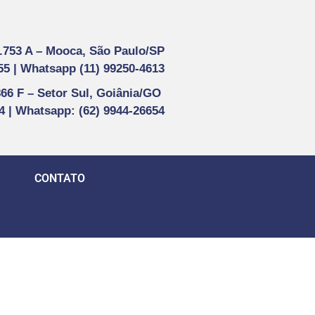
1.753 A –
Mooca, São Paulo/SP
55 |
Whatsapp (
11) 99250-4613
866 F –
Setor Sul, Goiânia/GO
44 | Whatsapp
: (62) 9944-26654
CONTATO