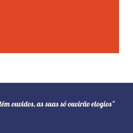
têm ouvidos, as suas só ouvirão elogios"