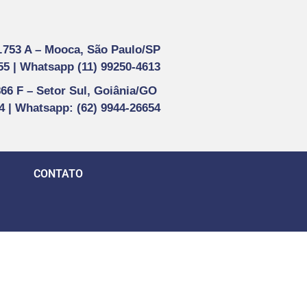
1.753 A –
Mooca, São Paulo/SP
55 |
Whatsapp (
11) 99250-4613
866 F –
Setor Sul, Goiânia/GO
44 | Whatsapp
: (62) 9944-26654
CONTATO