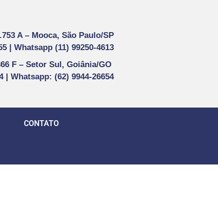
1.753 A –
Mooca, São Paulo/SP
55 |
Whatsapp (
11) 99250-4613
866 F –
Setor Sul, Goiânia/GO
44 | Whatsapp
: (62) 9944-26654
CONTATO