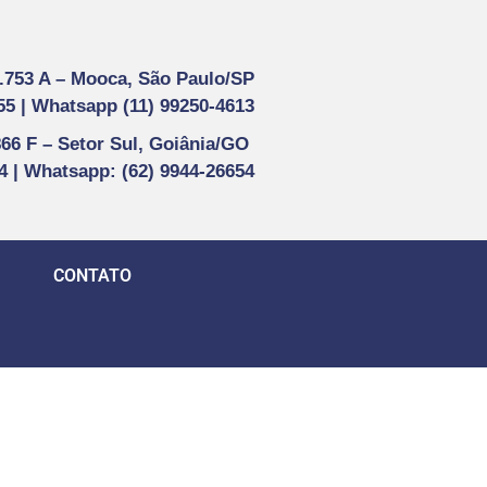
1.753 A –
Mooca, São Paulo/SP
55 |
Whatsapp (
11) 99250-4613
866 F –
Setor Sul, Goiânia/GO
44 | Whatsapp
: (62) 9944-26654
CONTATO