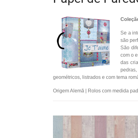
Coleçã
Se a in
são per
São dif
com o e
das cri
pedras,
geométricos, listrados e com tema româ
Origem Alemã | Rolos com medida padr