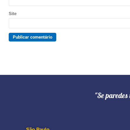
Site
"Se paredes 
São Paulo