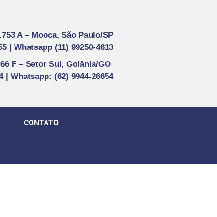
1.753 A –
Mooca, São Paulo/SP
55 |
Whatsapp (
11) 99250-4613
866 F –
Setor Sul, Goiânia/GO
44 | Whatsapp
: (62) 9944-26654
CONTATO