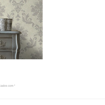
rcados com
*