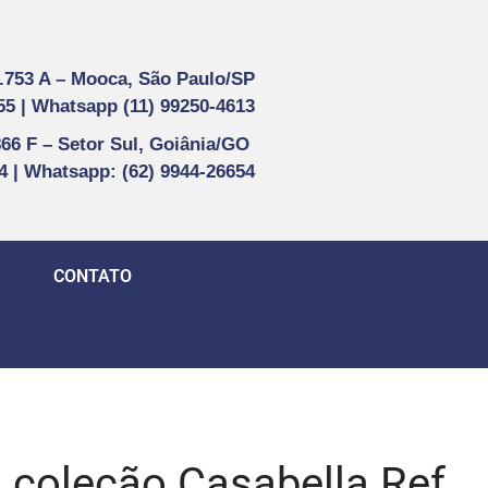
1.753 A –
Mooca, São Paulo/SP
55 |
Whatsapp (
11) 99250-4613
866 F –
Setor Sul, Goiânia/GO
44 | Whatsapp
: (62) 9944-26654
CONTATO
coleção Casabella Ref