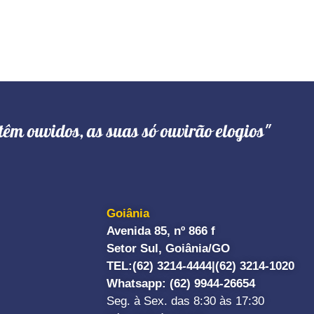
têm ouvidos, as suas só ouvirão elogios"
Goiânia
Avenida 85, nº 866 f
Setor Sul, Goiânia/GO
TEL:
(62) 3214-4444|
(62) 3214-1020
Whatsapp
: (62) 9944-26654
Seg. à Sex. das 8:30 às 17:30