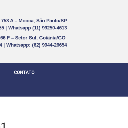
1.753 A –
Mooca, São Paulo/SP
55 |
Whatsapp (
11) 99250-4613
866 F –
Setor Sul, Goiânia/GO
44 | Whatsapp
: (62) 9944-26654
CONTATO
-1