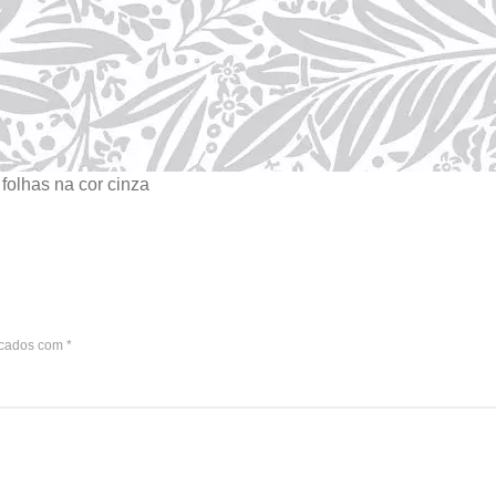
olhas na cor cinza
rcados com
*