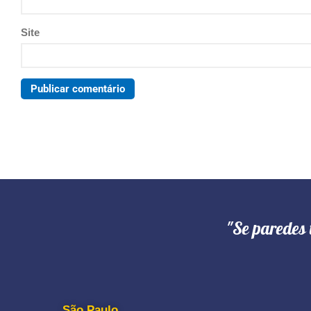
Site
"Se paredes 
São Paulo