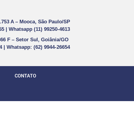
1.753 A –
Mooca, São Paulo/SP
55 |
Whatsapp (
11) 99250-4613
866 F –
Setor Sul, Goiânia/GO
44 | Whatsapp
: (62) 9944-26654
CONTATO