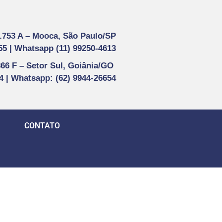
1.753 A –
Mooca, São Paulo/SP
55 |
Whatsapp (
11) 99250-4613
866 F –
Setor Sul, Goiânia/GO
44 | Whatsapp
: (62) 9944-26654
CONTATO