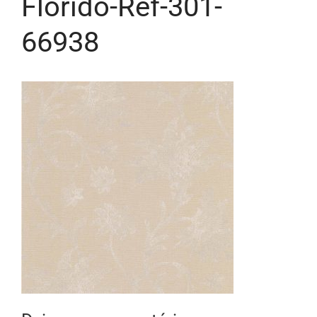
Florido-Ref-301-
66938