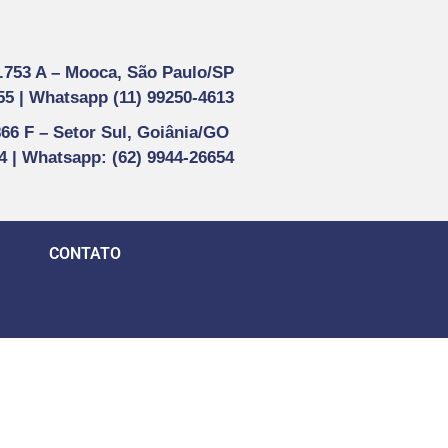
1.753 A –
Mooca, São Paulo/SP
55 |
Whatsapp (
11) 99250-4613
866 F –
Setor Sul, Goiânia/GO
44 | Whatsapp
: (62) 9944-26654
CONTATO