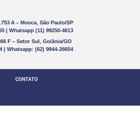
1.753 A –
Mooca, São Paulo/SP
55 |
Whatsapp (
11) 99250-4613
866 F –
Setor Sul, Goiânia/GO
44 | Whatsapp
: (62) 9944-26654
CONTATO