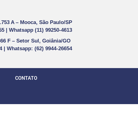
1.753 A –
Mooca, São Paulo/SP
55 |
Whatsapp (
11) 99250-4613
866 F –
Setor Sul, Goiânia/GO
44 | Whatsapp
: (62) 9944-26654
CONTATO