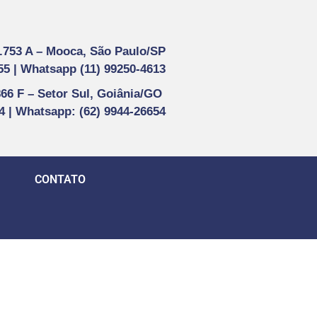
1.753 A –
Mooca, São Paulo/SP
55 |
Whatsapp (
11) 99250-4613
866 F –
Setor Sul, Goiânia/GO
44 | Whatsapp
: (62) 9944-26654
CONTATO