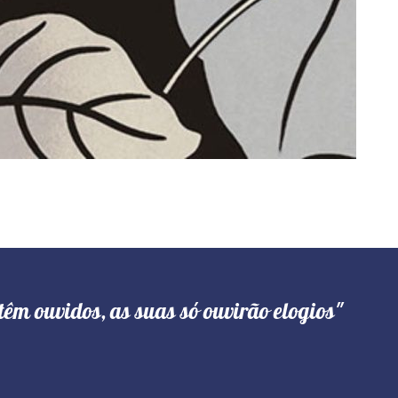
têm ouvidos, as suas só ouvirão elogios"