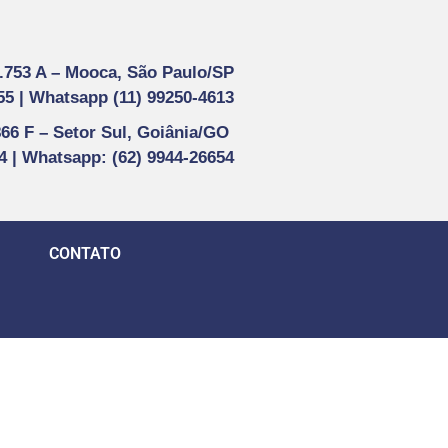
1.753 A –
Mooca, São Paulo/SP
55 |
Whatsapp (
11) 99250-4613
866 F –
Setor Sul, Goiânia/GO
44 | Whatsapp
: (62) 9944-26654
CONTATO