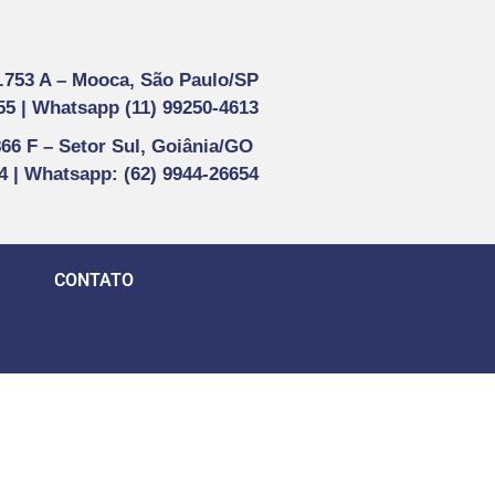
1.753 A –
Mooca, São Paulo/SP
55 |
Whatsapp (
11) 99250-4613
866 F –
Setor Sul, Goiânia/GO
44 | Whatsapp
: (62) 9944-26654
CONTATO