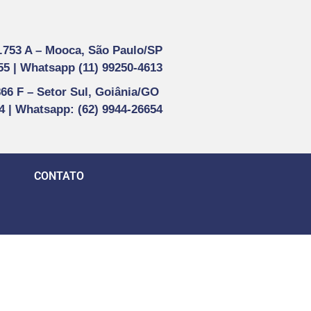
1.753 A –
Mooca, São Paulo/SP
55 |
Whatsapp (
11) 99250-4613
866 F –
Setor Sul, Goiânia/GO
44 | Whatsapp
: (62) 9944-26654
CONTATO