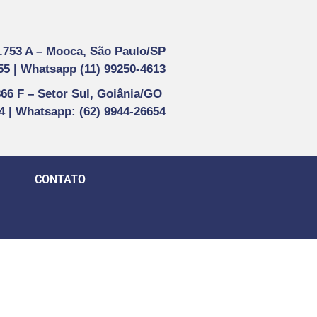
1.753 A –
Mooca, São Paulo/SP
55 |
Whatsapp (
11) 99250-4613
866 F –
Setor Sul, Goiânia/GO
44 | Whatsapp
: (62) 9944-26654
CONTATO