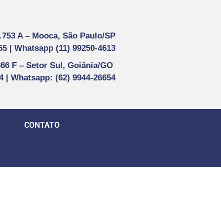
1.753 A –
Mooca, São Paulo/SP
55 |
Whatsapp (
11) 99250-4613
866 F –
Setor Sul, Goiânia/GO
44 | Whatsapp
: (62) 9944-26654
CONTATO